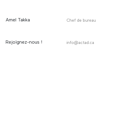
Amel Takka
Chef de bureau
Rejoignez-nous !
info@actad.ca
© 2026 ACT architecture design
Site Web par Studio Monozygote